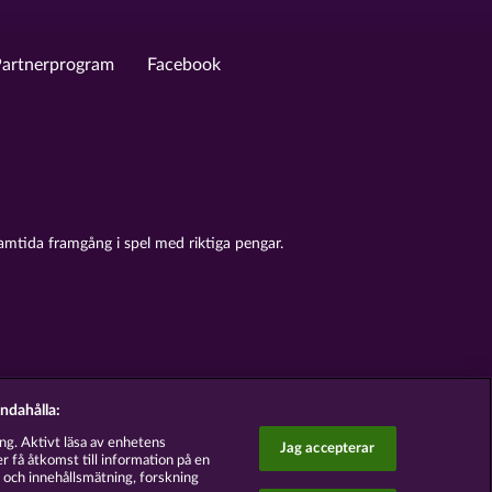
artnerprogram
Facebook
amtida framgång i spel med riktiga pengar.
andahålla:
ng. Aktivt läsa av enhetens
Jag accepterar
r få åtkomst till information på en
 och innehållsmätning, forskning