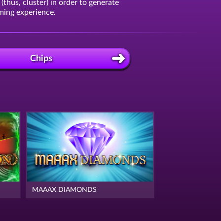
(thus, cluster) in order to generate
ming experience.
Chips
MAAAX DIAMONDS