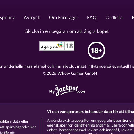
spolicy
Avtryck
Om Företaget
FAQ
Ordlista
P
Skicka in en begäran om att ångra köpet
ör underhållningsändamål och har absolut inget inflytande på eventuell fr
©2026 Whow Games GmbH
Vi och våra partners behandlar data för att tillh
Använda exakta uppgifter om geografisk positioneri
ebbläsardata eller
egenskaper för identifieringsändamål. Lagra och/elle
u att spårningstekniker
enhet. Personanpassad reklam och innehåll, reklam-
a för att