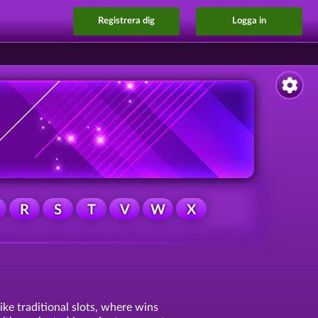
Registrera dig
Logga in
R
S
T
V
W
X
ike traditional slots, where wins