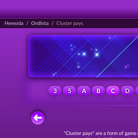
Hemsida
Ordlista
Cluster pays
3
5
A
B
C
D
"Cluster pays" are a form of game 