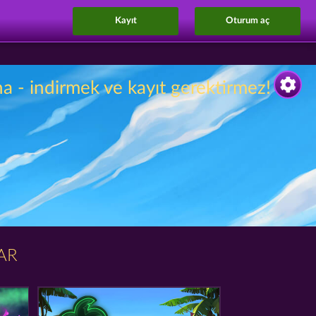
Kayıt
Oturum aç
a - indirmek ve kayıt gerektirmez!
AR