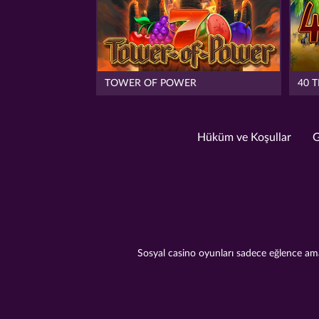
TOWER OF POWER
40 
Hüküm ve Koşullar
G
Sosyal casino oyunları sadece eğlence amaç