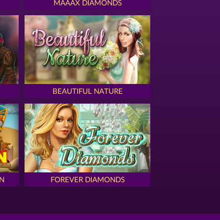
MAAAX DIAMONDS
BEAUTIFUL NATURE
N
FOREVER DIAMONDS