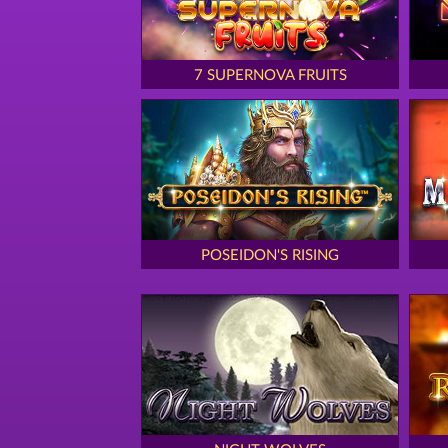
7 SUPERNOVA FRUITS
POSEIDON'S RISING