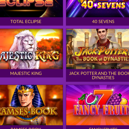
TOTAL ECLIPSE
40 SEVENS
MAJESTIC KING
JACK POTTER AND THE BOO
DYNASTIES