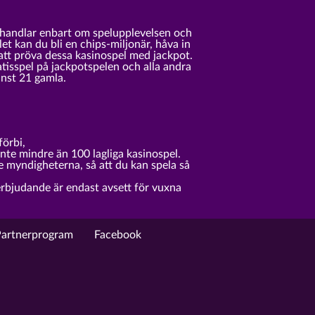
t handlar enbart om spelupplevelsen och
let kan du bli en chips-miljonär, håva in
 att pröva dessa kasinospel med jackpot.
atisspel på jackpotspelen och alla andra
inst 21 gamla.
förbi,
nte mindre än 100 lagliga kasinospel.
 myndigheterna, så att du kan spela så
erbjudande är endast avsett för vuxna
artnerprogram
Facebook