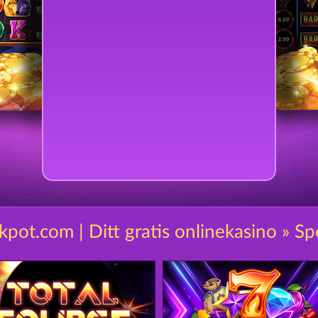
pot.com | Ditt gratis onlinekasino » Sp