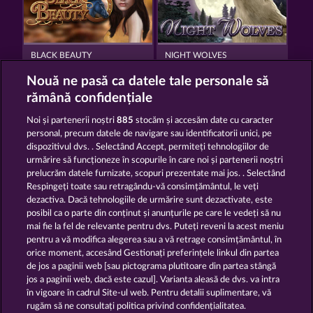
BLACK BEAUTY
NIGHT WOLVES
Nouă ne pasă ca datele tale personale să
rămână confidențiale
Noi și partenerii noștri
885
stocăm și accesăm date cu caracter
personal, precum datele de navigare sau identificatorii unici, pe
dispozitivul dvs. . Selectând Accept, permiteți tehnologiilor de
CUTIE CAT
KING OF THE JUNGLE
urmărire să funcționeze în scopurile în care noi și partenerii noștri
prelucrăm datele furnizate, scopuri prezentate mai jos. . Selectând
Respingeți toate sau retragându-vă consimțământul, le veți
dezactiva. Dacă tehnologiile de urmărire sunt dezactivate, este
Termeni și condiții
posibil ca o parte din conținut și anunțurile pe care le vedeți să nu
mai fie la fel de relevante pentru dvs. Puteți reveni la acest meniu
Declarație de confidențialitate
pentru a vă modifica alegerea sau a vă retrage consimțământul, în
orice moment, accesând Gestionați preferințele linkul din partea
de jos a paginii web [sau pictograma plutitoare din partea stângă
Asistență tehnică
Firmă
jos a paginii web, dacă este cazul]. Varianta aleasă de dvs. va intra
în vigoare în cadrul Site-ul web. Pentru detalii suplimentare, vă
Întrebări frecvente
Glosar
rugăm să ne consultați politica privind confidențialitatea.