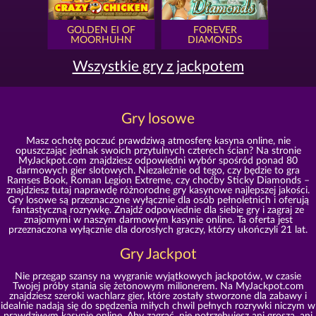
GOLDEN EI OF
FOREVER
MOORHUHN
DIAMONDS
Wszystkie gry z jackpotem
Gry losowe
Masz ochotę poczuć prawdziwą atmosferę kasyna online, nie
opuszczając jednak swoich przytulnych czterech ścian? Na stronie
MyJackpot.com znajdziesz odpowiedni wybór spośród ponad 80
darmowych gier slotowych. Niezależnie od tego, czy będzie to gra
Ramses Book, Roman Legion Extreme, czy choćby Sticky Diamonds –
znajdziesz tutaj naprawdę różnorodne gry kasynowe najlepszej jakości.
Gry losowe są przeznaczone wyłącznie dla osób pełnoletnich i oferują
fantastyczną rozrywkę. Znajdź odpowiednie dla siebie gry i zagraj ze
znajomymi w naszym darmowym kasynie online. Ta oferta jest
przeznaczona wyłącznie dla dorosłych graczy, którzy ukończyli 21 lat.
Gry Jackpot
Nie przegap szansy na wygranie wyjątkowych jackpotów, w czasie
Twojej próby stania się żetonowym milionerem. Na MyJackpot.com
znajdziesz szeroki wachlarz gier, które zostały stworzone dla zabawy i
idealnie nadają się do spędzenia miłych chwil pełnych rozrywki niczym w