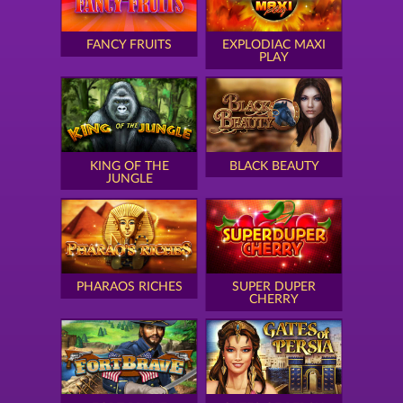
FANCY FRUITS
EXPLODIAC MAXI
PLAY
KING OF THE
BLACK BEAUTY
JUNGLE
PHARAOS RICHES
SUPER DUPER
CHERRY