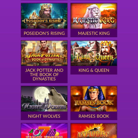
POSEIDON'S RISING
MAJESTIC KING
JACK POTTER AND
KING & QUEEN
THE BOOK OF
DYNASTIES
NIGHT WOLVES
RAMSES BOOK