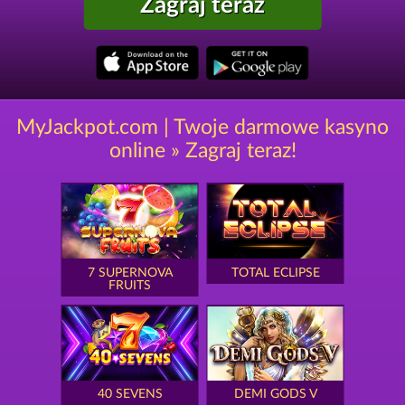
Zagraj teraz
MyJackpot.com | Twoje darmowe kasyno
online » Zagraj teraz!
7 SUPERNOVA
TOTAL ECLIPSE
FRUITS
40 SEVENS
DEMI GODS V