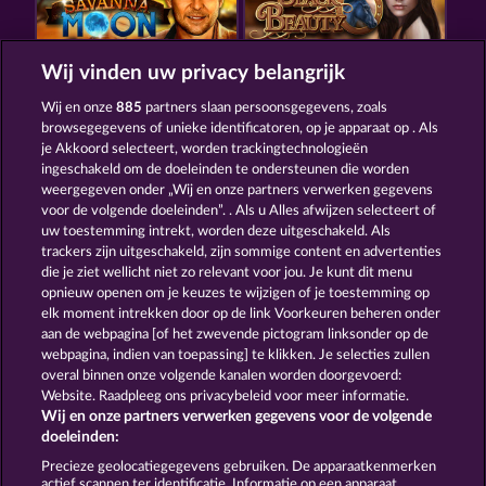
Wij vinden uw privacy belangrijk
SAVANNA MOON
BLACK BEAUTY
Wij en onze
885
partners slaan persoonsgegevens, zoals
browsegegevens of unieke identificatoren, op je apparaat op . Als
je Akkoord selecteert, worden trackingtechnologieën
ingeschakeld om de doeleinden te ondersteunen die worden
weergegeven onder „Wij en onze partners verwerken gegevens
voor de volgende doeleinden”. . Als u Alles afwijzen selecteert of
uw toestemming intrekt, worden deze uitgeschakeld. Als
KING OF THE JUNGLE
CUTIE CAT
trackers zijn uitgeschakeld, zijn sommige content en advertenties
die je ziet wellicht niet zo relevant voor jou. Je kunt dit menu
opnieuw openen om je keuzes te wijzigen of je toestemming op
elk moment intrekken door op de link Voorkeuren beheren onder
Algemene voorwaarden
Privacyverklaring
aan de webpagina [of het zwevende pictogram linksonder op de
webpagina, indien van toepassing] te klikken. Je selecties zullen
Colofon
Bedrijf
FAQ
Woordenlijst
overal binnen onze volgende kanalen worden doorgevoerd:
Website. Raadpleeg ons privacybeleid voor meer informatie.
Wij en onze partners verwerken gegevens voor de volgende
Partnerprogramma
Facebook
doeleinden:
Terugbetalingsverzoek indienen
Precieze geolocatiegegevens gebruiken. De apparaatkenmerken
actief scannen ter identificatie. Informatie op een apparaat