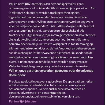
Wij en onze
887
partners slaan persoonsgegevens, zoals
browsegegevens of unieke identificatoren, op je apparaat op . Als
je Akkoord selecteert, worden trackingtechnologieën
ingeschakeld om de doeleinden te ondersteunen die worden
weergegeven onder „Wij en onze partners verwerken gegevens
THE GRIFFIN
EGGCITING FRUITS - HOLD & SPIN
voor de volgende doeleinden”. . Als u Alles afwijzen selecteert of
uw toestemming intrekt, worden deze uitgeschakeld. Als
trackers zijn uitgeschakeld, zijn sommige content en advertenties
die je ziet wellicht niet zo relevant voor jou. Je kunt dit menu
opnieuw openen om je keuzes te wijzigen of je toestemming op
elk moment intrekken door op de link Voorkeuren beheren onder
JACK POTTER & THE BOOK OF DYNASTIES 6
DEMI GODS IV - THE GOLDEN ERA
aan de webpagina [of het zwevende pictogram linksonder op de
webpagina, indien van toepassing] te klikken. Je selecties zullen
overal binnen onze volgende kanalen worden doorgevoerd:
Website. Raadpleeg ons privacybeleid voor meer informatie.
Wij en onze partners verwerken gegevens voor de volgende
doeleinden:
Algemene voorwaarden
Privacyverklaring
Precieze geolocatiegegevens gebruiken. De apparaatkenmerken
actief scannen ter identificatie. Informatie op een apparaat
Colofon
Bedrijf
FAQ
Woordenlijst
opslaan en/of openen. Gepersonaliseerde advertenties en
content, advertentie- en contentmetingen,
doelgroepenonderzoek en ontwikkeling van diensten.
Partnerprogramma
Facebook
Partnerlijst (derden)