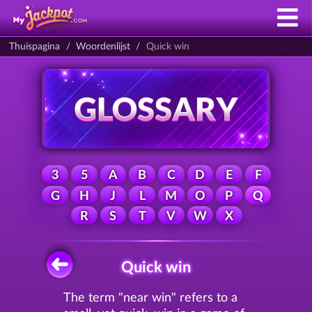
Thuispagina
Woordenlijst
Quick win
3
5
A
B
C
D
E
F
G
H
J
L
M
O
P
Q
R
S
T
V
W
X
Quick win
The term "near win" refers to a