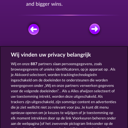
and bigger wins.
GRATIS SPELEN
Wij vinden uw privacy belangrijk
Wij en onze
887
partners slaan persoonsgegevens, zoals
browsegegevens of unieke identificatoren, op je apparaat op . Als
je Akkoord selecteert, worden trackingtechnologieën
ingeschakeld om de doeleinden te ondersteunen die worden
weergegeven onder „Wij en onze partners verwerken gegevens
BEER PARTY
ATLAS OF LEGENDS
voor de volgende doeleinden”. . Als u Alles afwijzen selecteert of
uw toestemming intrekt, worden deze uitgeschakeld. Als
trackers zijn uitgeschakeld, zijn sommige content en advertenties
die je ziet wellicht niet zo relevant voor jou. Je kunt dit menu
opnieuw openen om je keuzes te wijzigen of je toestemming op
elk moment intrekken door op de link Voorkeuren beheren onder
BALTHAZAR
SECRET MISSION
aan de webpagina [of het zwevende pictogram linksonder op de