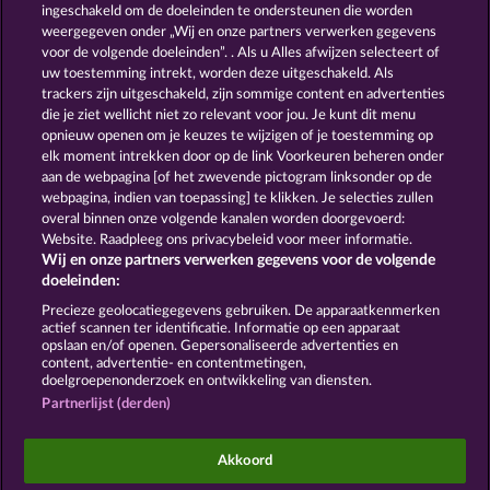
ingeschakeld om de doeleinden te ondersteunen die worden
weergegeven onder „Wij en onze partners verwerken gegevens
voor de volgende doeleinden”. . Als u Alles afwijzen selecteert of
uw toestemming intrekt, worden deze uitgeschakeld. Als
HALLOW REELS
BEER PARTY
trackers zijn uitgeschakeld, zijn sommige content en advertenties
die je ziet wellicht niet zo relevant voor jou. Je kunt dit menu
opnieuw openen om je keuzes te wijzigen of je toestemming op
elk moment intrekken door op de link Voorkeuren beheren onder
Algemene voorwaarden
Privacyverklaring
aan de webpagina [of het zwevende pictogram linksonder op de
webpagina, indien van toepassing] te klikken. Je selecties zullen
Colofon
Bedrijf
FAQ
Woordenlijst
overal binnen onze volgende kanalen worden doorgevoerd:
Website. Raadpleeg ons privacybeleid voor meer informatie.
Wij en onze partners verwerken gegevens voor de volgende
Partnerprogramma
Facebook
doeleinden:
Terugbetalingsverzoek indienen
Precieze geolocatiegegevens gebruiken. De apparaatkenmerken
actief scannen ter identificatie. Informatie op een apparaat
opslaan en/of openen. Gepersonaliseerde advertenties en
content, advertentie- en contentmetingen,
doelgroepenonderzoek en ontwikkeling van diensten.
Partnerlijst (derden)
Sociale casino games zijn enkel bedoeld voor
entertainment en hebben absoluut geen enkele
Akkoord
invloed op mogelijk toekomstig succes in het