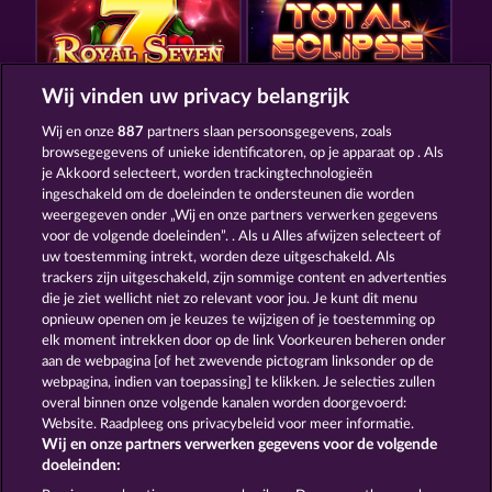
Wij vinden uw privacy belangrijk
ROYAL SEVEN
TOTAL ECLIPSE
Wij en onze
887
partners slaan persoonsgegevens, zoals
browsegegevens of unieke identificatoren, op je apparaat op . Als
je Akkoord selecteert, worden trackingtechnologieën
ingeschakeld om de doeleinden te ondersteunen die worden
weergegeven onder „Wij en onze partners verwerken gegevens
voor de volgende doeleinden”. . Als u Alles afwijzen selecteert of
uw toestemming intrekt, worden deze uitgeschakeld. Als
7 SUPERNOVA FRUITS NEW LIMITS
EXPLODIAC RHFP
trackers zijn uitgeschakeld, zijn sommige content en advertenties
die je ziet wellicht niet zo relevant voor jou. Je kunt dit menu
opnieuw openen om je keuzes te wijzigen of je toestemming op
elk moment intrekken door op de link Voorkeuren beheren onder
Algemene voorwaarden
Privacyverklaring
aan de webpagina [of het zwevende pictogram linksonder op de
webpagina, indien van toepassing] te klikken. Je selecties zullen
Colofon
Bedrijf
FAQ
Woordenlijst
overal binnen onze volgende kanalen worden doorgevoerd:
Website. Raadpleeg ons privacybeleid voor meer informatie.
Wij en onze partners verwerken gegevens voor de volgende
Partnerprogramma
Facebook
doeleinden: