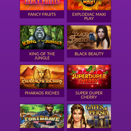
FANCY FRUITS
EXPLODIAC MAXI
PLAY
KING OF THE
BLACK BEAUTY
JUNGLE
PHARAOS RICHES
SUPER DUPER
CHERRY