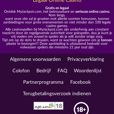
Legaal Online Casino
Gratis en legaal
Ontdek MyJackpot.com, het betrouwbare en
serieuze online casino
.
Kom langs,
want onze site zal je groeten met allerlei soorten bonussen, tonnen
aanbiedingne voor grote evenementen en niet minder dan 100 legale
casino games.
Alle casinospellen bij MyJackpot.com zijn onderhevig aan constant
toezicht door de regelgevende autoriteit voor gokspelen, dus je kunt je
vrij voelen om zoveel te spelen als je wilt zonder enige zorg.
Tijd om op de slots te draaien, want ze wachten gewoon om je
tonnen
plezier te bezorgen!!! Deze aanbieding is uitsluitend bedoeld voor
volwassen spelers die minstens 21 jaar oud zijn.
Algemene voorwaarden
Privacyverklaring
Colofon
Bedrijf
FAQ
Woordenlijst
Partnerprogramma
Facebook
Terugbetalingsverzoek indienen