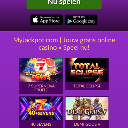
Nu spelen
MyJackpot.com | Jouw gratis online
casino » Speel nu!
7 SUPERNOVA
TOTAL ECLIPSE
FRUITS
40 SEVENS
DEMI GODS V