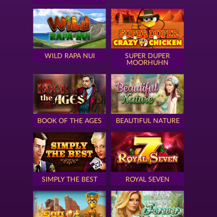
WILD RAPA NUI
SUPER DUPER
MOORHUHN
BOOK OF THE AGES
BEAUTIFUL NATURE
SIMPLY THE BEST
ROYAL SEVEN