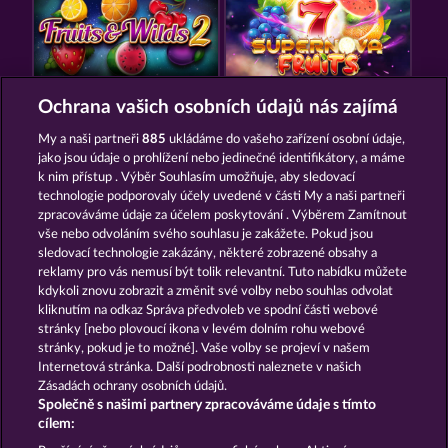
FRUITS & WILDS 2
7 SUPERNOVA FRUITS NEW LIMITS
Ochrana vašich osobních údajů nás zajímá
My a naši partneři
885
ukládáme do vašeho zařízení osobní údaje,
jako jsou údaje o prohlížení nebo jedinečné identifikátory, a máme
k nim přístup . Výběr Souhlasím umožňuje, aby sledovací
technologie podporovaly účely uvedené v části My a naši partneři
zpracováváme údaje za účelem poskytování . Výběrem Zamítnout
vše nebo odvoláním svého souhlasu je zakážete. Pokud jsou
FRUIT MANIA RHFP
STICKY DIAMONDS
sledovací technologie zakázány, některé zobrazené obsahy a
reklamy pro vás nemusí být tolik relevantní. Tuto nabídku můžete
kdykoli znovu zobrazit a změnit své volby nebo souhlas odvolat
kliknutím na odkaz Správa předvoleb ve spodní části webové
Podmínky
Prohlášení o ochraně údajů
stránky [nebo plovoucí ikona v levém dolním rohu webové
stránky, pokud je to možné]. Vaše volby se projeví v našem
Kontakt
Společnost
Časté dotazy
Internetová stránka. Další podrobnosti naleznete v našich
Zásadách ochrany osobních údajů.
Společně s našimi partnery zpracováváme údaje s tímto
Glosář
Partnerský program
Facebook
cílem: