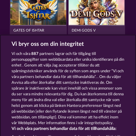
GATES OF ISHTAR
DEMI GODS V
Vi bryr oss om din integritet
Vi och våra
887
partners lagrar och får tillgång till
personuppgifter som webbläsardata eller unika identifierare på din
enhet . Genom att välja Jag accepterar tillåter du att
spårningstekniker används för de syften som anges under ”Vi och
AURA OF JUPITER
DEMI GODS IV - THE GOLDEN ERA
våra partners behandlar data för att tillhandahålla”. . Om du väljer
Avvisa alla eller återkallar ditt samtycke inaktiveras de. Om
spårare är inaktiverade kan visst innehåll och vissa annonser som
du ser vara mindre relevanta för dig. Du kan återkomma till denna
Användarvillkor
Sekretesspolicy
Avtryck
meny för att ändra dina val eller återkalla ditt samtycke när som
helst genom att klicka på länken Hantera preferenser längst ned
Om Företaget
FAQ
Ordlista
på webbsidan [eller den flytande ikonen längst ned till vänster på
webbsidan, om tillämpligt]. Dina val kommer att ha effekt inom
Partnerprogram
Facebook
vår Webbplats. Mer information finns i vår integritetspolicy.
Vi och våra partners behandlar data för att tillhandahålla: