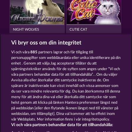
NIGHT WOLVES
CUTIE CAT
Vi bryr oss om din integritet
Vi och våra
885
partners lagrar och får tillgång till
personuppgifter som webbläsardata eller unika identifierare på din
enhet . Genom att välja Jag accepterar tillåter du att
spårningstekniker används för de syften som anges under ”Vi och
ATLANTIC WILDS
SAVANNA MOON
våra partners behandlar data för att tillhandahålla”. . Om du väljer
Avvisa alla eller återkallar ditt samtycke inaktiveras de. Om
spårare är inaktiverade kan visst innehåll och vissa annonser som
du ser vara mindre relevanta för dig. Du kan återkomma till denna
Användarvillkor
Sekretesspolicy
Avtryck
meny för att ändra dina val eller återkalla ditt samtycke när som
helst genom att klicka på länken Hantera preferenser längst ned
Om Företaget
FAQ
Ordlista
på webbsidan [eller den flytande ikonen längst ned till vänster på
webbsidan, om tillämpligt]. Dina val kommer att ha effekt inom
Partnerprogram
Facebook
vår Webbplats. Mer information finns i vår integritetspolicy.
Vi och våra partners behandlar data för att tillhandahålla: