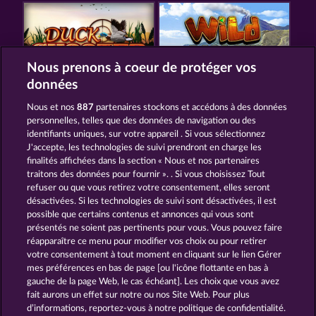
Nous prenons à coeur de protéger vos
données
DUCK SHOOTER
WILD RAPA NUI
Nous et nos
887
partenaires stockons et accédons à des données
personnelles, telles que des données de navigation ou des
identifiants uniques, sur votre appareil . Si vous sélectionnez
J'accepte, les technologies de suivi prendront en charge les
finalités affichées dans la section « Nous et nos partenaires
traitons des données pour fournir ». . Si vous choisissez Tout
refuser ou que vous retirez votre consentement, elles seront
ATLANTIC WILDS
CUTIE CAT
désactivées. Si les technologies de suivi sont désactivées, il est
possible que certains contenus et annonces qui vous sont
présentés ne soient pas pertinents pour vous. Vous pouvez faire
CGU
Charte de confidentialité
réapparaître ce menu pour modifier vos choix ou pour retirer
votre consentement à tout moment en cliquant sur le lien Gérer
mes préférences en bas de page [ou l'icône flottante en bas à
Mentions légales
Société
FAQ
gauche de la page Web, le cas échéant]. Les choix que vous avez
fait aurons un effet sur notre ou nos Site Web. Pour plus
Glossaire
Programme d'affiliation
d’informations, reportez-vous à notre politique de confidentialité.