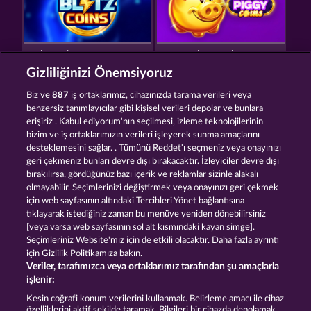
BLITZ COINS
SUPER PIGGY COINS
Gizliliğinizi Önemsiyoruz
Biz ve
887
iş ortaklarımız, cihazınızda tarama verileri veya
benzersiz tanımlayıcılar gibi kişisel verileri depolar ve bunlara
erişiriz . Kabul ediyorum'nın seçilmesi, izleme teknolojilerinin
bizim ve iş ortaklarımızın verileri işleyerek sunma amaçlarını
desteklemesini sağlar. . Tümünü Reddet'ı seçmeniz veya onayınızı
MALLORCA WILDS
FORT BRAVE
geri çekmeniz bunları devre dışı bırakacaktır. İzleyiciler devre dışı
bırakılırsa, gördüğünüz bazı içerik ve reklamlar sizinle alakalı
olmayabilir. Seçimlerinizi değiştirmek veya onayınızı geri çekmek
için web sayfasının altındaki Tercihleri Yönet bağlantısına
Hüküm ve Koşullar
Gizlilik Beyanı
Künye
tıklayarak istediğiniz zaman bu menüye yeniden dönebilirsiniz
[veya varsa web sayfasının sol alt kısmındaki kayan simge].
Şirket
SSS
Sözlük
Ortaklık programı
Seçimleriniz Website'mız için de etkili olacaktır. Daha fazla ayrıntı
için Gizlilik Politikamıza bakın.
Veriler, tarafımızca veya ortaklarımız tarafından şu amaçlarla
Facebook
işlenir:
İptal talebini gönder
Kesin coğrafi konum verilerini kullanmak. Belirleme amacı ile cihaz
özelliklerini aktif şekilde taramak. Bilgileri bir cihazda depolamak