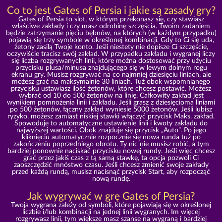
Co to jest Gates of Persia i jakie są zasady gry?
Gates of Persia to slot, w którym przekonasz się, czy stawiasz
właściwe zakłady i czy masz odrobinę szczęścia. Twoim zadaniem
będzie zatrzymanie pięciu bębnów, na których (w każdym przypadku)
pojawią się trzy symbole w określonej kombinacji. Gdy to Ci się uda,
żetony zasilą Twoje konto. Jeśli niestety nie dopisze Ci szczęście,
oczywiście tracisz swój zakład. W przypadku zakładu i wygranej liczy
się liczba rozgrywanych linii, które można dostosować przy użyciu
przycisku plusa/minusa znajdującego się w lewym dolnym rogu
ekranu gry. Musisz rozgrywać na co najmniej dziesięciu liniach, ale
możesz grać na maksymalnie 30 liniach. Tuż obok wspomnianego
przycisku ustawiasz ilość żetonów, które chcesz postawić. Możesz
wybrać od 10 do 500 żetonów na linię. Całkowity zakład jest
wynikiem pomnożenia linii i zakładu. Jeśli grasz z dziesięcioma liniami
po 500 żetonów, łączny zakład wyniesie 5000 żetonów. Jeśli lubisz
ryzyko, możesz zamiast niskiej stawki włączyć przycisk Maks. zakład.
Spowoduje to automatyczne ustawienie linii i kwoty zakładu do
najwyższej wartości. Obok znajduje się przycisk „Auto”. Po jego
kliknięciu automatycznie rozpocznie się nowa runda tuż po
zakończeniu poprzedniego obrotu. Ty nic nie musisz robić, a tym
bardziej ponownie naciskać przycisku nowej rundy. Jeśli więc chcesz
grać przez jakiś czas z tą samą stawkę, ta opcja pozwoli Ci
zaoszczędzić mnóstwo czasu. Jeśli chcesz zmienić swoje zakłady
przed każdą rundą, musisz nacisnąć przycisk Start, aby rozpocząć
nową rundę.
Jak wygrywać w grę Gates of Persia?
Twoja wygrana zależy od symboli, które pojawiają się w określonej
liczbie i/lub kombinacji na jednej linii wygranych. Im więcej
rozgrywasz linii, tym większe masz szanse na wygraną i bardziej