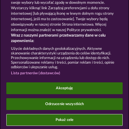
swoje wybory lub wycofać zgodę w dowolnym momencie.
Wystarczy kliknąć link Zarządzaj preferencjami u dołu strony
Zasady i warunki
Polityka prywatności
internetowej [lub pływającą ikonę w lewym dolnym rogu strony
internetowej, jeśli ma to zastosowanie]. Twoje wybory będą
Nota prawna
Firma
FAQ
Słownik
obowiązywały w naszej stronie Strona internetowa. Więcej
informacji można znaleźć w naszej Polityce prywatności.
Wraz z naszymi partnerami przetwarzamy dane w celu
Program partnerski
Facebook
zapewnienia:
Prześlij wniosek o wypłatę
Użycie dokładnych danych geolokalizacyjnych. Aktywne
skanowanie charakterystyki urządzenia do celów identyfikacji.
Przechowywanie informacji na urządzeniu lub dostęp do nich.
Spersonalizowane reklamy i treści, pomiar reklam i treści, opinie
odbiorców i ulepszanie usług.
Lista partnerów (dostawców)
Gry społecznościowe mają przeznaczenie czysto
rozrywkowe i nie mają absolutnie żadnego wpływu
Akceptuję
na przyszłe powodzenie w grze o prawdziwe
pieniądze.
©2026 Whow Games GmbH
Odrzucenie wszystkich
Pokaż cele