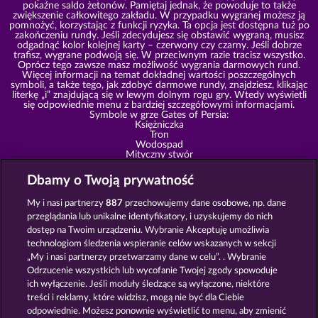
pokaźne saldo żetonów. Pamiętaj jednak, że powoduje to także
zwiększenie całkowitego zakładu. W przypadku wygranej możesz ją
pomnożyć, korzystając z funkcji ryzyka. Ta opcja jest dostępna tuż po
zakończeniu rundy. Jeśli zdecydujesz się obstawić wygraną, musisz
odgadnąć kolor kolejnej karty – czerwony czy czarny. Jeśli dobrze
trafisz, wygrane podwoją się. W przeciwnym razie tracisz wszystko.
Oprócz tego zawsze masz możliwość wygrania darmowych rund.
Więcej informacji na temat dokładnej wartości poszczególnych
symboli, a także tego, jak zdobyć darmowe rundy, znajdziesz, klikając
literkę „i” znajdującą się w lewym dolnym rogu gry. Wtedy wyświetli
się odpowiednie menu z bardziej szczegółowymi informacjami.
Symbole w grze Gates of Persia:
Księżniczka
Tron
Wodospad
Mityczny stwór
Zamek
Dzban
Dbamy o Twoją prywatność
Berło
Joker
My i nasi partnerzy
887
przechowujemy dane osobowe, np. dane
As
Król
przeglądania lub unikalne identyfikatory, i uzyskujemy do nich
Królowa
dostęp na Twoim urządzeniu. Wybranie Akceptuję umożliwia
10
technologiom śledzenia wspieranie celów wskazanych w sekcji
Odkryj świat orientu
„My i nasi partnerzy przetwarzamy dane w celu”. . Wybranie
W grze Gates of Persia wybierzesz się w podróż do wspaniałego
Odrzucenie wszystkich lub wycofanie Twojej zgody spowoduje
świata, gdzie w tle rozbrzmiewać będzie orientalna muzyka. Możesz
ich wyłączenie. Jeśli moduły śledzące są wyłączone, niektóre
tu zdobyć mnóstwo żetonów, dosłownie CAŁĄ MASĘ. Ale pamiętaj,
treści i reklamy, które widzisz, mogą nie być dla Ciebie
aby grać rozsądnie i nie brać swojego szczęścia za pewnik, ponieważ
ani się obrócisz, a te ciężko zdobyte żetony rozpłyną się w powietrzu.
odpowiednie. Możesz ponownie wyświetlić to menu, aby zmienić