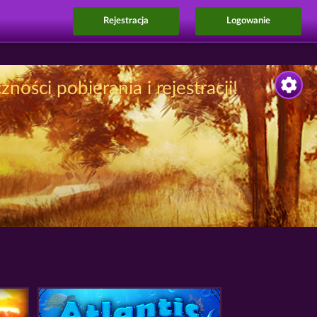
Rejestracja
Logowanie
ości pobierania i rejestracji!