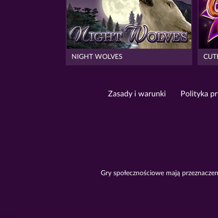
NIGHT WOLVES
CUT
Zasady i warunki
Polityka p
Gry społecznościowe mają przeznaczeni