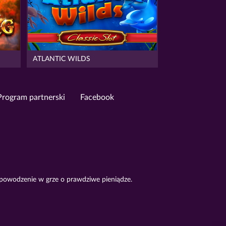
ATLANTIC WILDS
Program partnerski
Facebook
 powodzenie w grze o prawdziwe pieniądze.