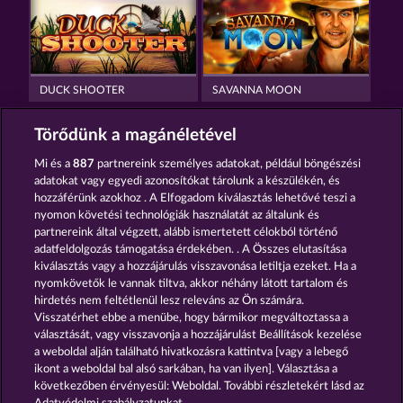
DUCK SHOOTER
SAVANNA MOON
Törődünk a magánéletével
Mi és a
887
partnereink személyes adatokat, például böngészési
adatokat vagy egyedi azonosítókat tárolunk a készülékén, és
hozzáférünk azokhoz . A Elfogadom kiválasztás lehetővé teszi a
nyomon követési technológiák használatát az általunk és
GOLDEN EI OF MOORHUHN
KING OF THE JUNGLE
partnereink által végzett, alább ismertetett célokból történő
adatfeldolgozás támogatása érdekében. . A Összes elutasítása
kiválasztás vagy a hozzájárulás visszavonása letiltja ezeket. Ha a
Részvételi feltételek
nyomkövetők le vannak tiltva, akkor néhány látott tartalom és
hirdetés nem feltétlenül lesz releváns az Ön számára.
Visszatérhet ebbe a menübe, hogy bármikor megváltoztassa a
Adatkezelési tájékoztató
Impresszum
választását, vagy visszavonja a hozzájárulást Beállítások kezelése
a weboldal alján található hivatkozásra kattintva [vagy a lebegő
A cég
GYIK
Szójegyzék
ikont a weboldal bal alsó sarkában, ha van ilyen]. Választása a
következőben érvényesül: Weboldal. További részletekért lásd az