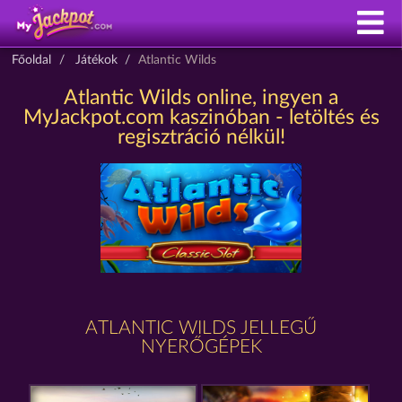
Főoldal
Játékok
Atlantic Wilds
Atlantic Wilds online, ingyen a
MyJackpot.com kaszinóban - letöltés és
regisztráció nélkül!
ATLANTIC WILDS JELLEGŰ
NYERŐGÉPEK