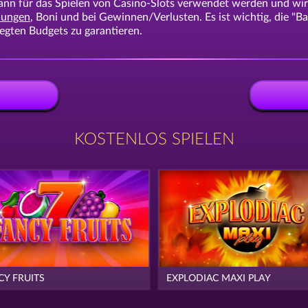
ann für das Spielen von Casino-Slots verwendet werden und wird
lungen
, Boni und bei Gewinnen/Verlusten. Es ist wichtig, die "B
legten Budgets zu garantieren.
KOSTENLOS SPIELEN
CY FRUITS
EXPLODIAC MAXI PLAY