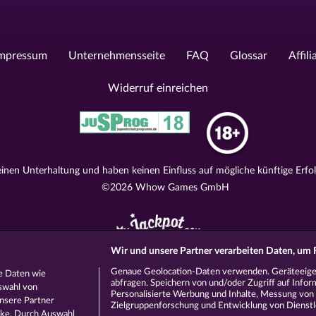
mpressum
Unternehmensseite
FAQ
Glossar
Affil
Widerruf einreichen
einen Unterhaltung und haben keinen Einfluss auf mögliche künftige Erfol
©2026 Whow Games GmbH
Wir und unsere Partner verarbeiten Daten, um F
Genaue Geolocation-Daten verwenden. Geräteeigens
e Daten wie
abfragen. Speichern von und/oder Zugriff auf Infor
swahl von
Personalisierte Werbung und Inhalte, Messung von
unsere Partner
Zielgruppenforschung und Entwicklung von Dienstl
cke. Durch Auswahl