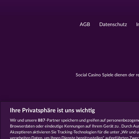
AGB
Datenschutz
I
Social Casino Spiele dienen der r
Ihre Privatsphäre ist uns wichtig
Wir und unsere
887
-Partner speichern und greifen auf personenbezogen
Browserdaten oder eindeutige Kennungen auf Ihrem Gerät zu . Durch Au
Akzeptieren aktivieren Sie Tracking-Technologien für die unter „Wir und 
verarbeiten Daten, um Ihnen Dienste bereitzustellen“ aufgeführten Zwe