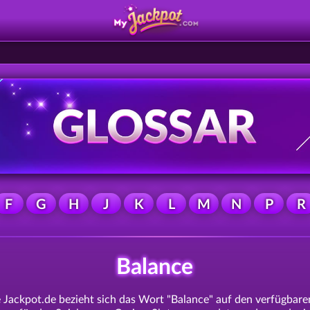
F
G
H
J
K
L
M
N
P
R
Balance
 Jackpot.de bezieht sich das Wort "Balance" auf den verfügbaren