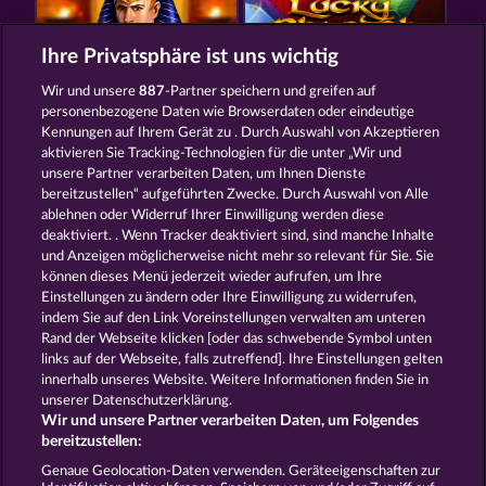
Ihre Privatsphäre ist uns wichtig
Wir und unsere
887
-Partner speichern und greifen auf
RAMSES BOOK
LUCKY PHARAOH WILD
personenbezogene Daten wie Browserdaten oder eindeutige
Kennungen auf Ihrem Gerät zu . Durch Auswahl von Akzeptieren
aktivieren Sie Tracking-Technologien für die unter „Wir und
unsere Partner verarbeiten Daten, um Ihnen Dienste
bereitzustellen“ aufgeführten Zwecke. Durch Auswahl von Alle
ablehnen oder Widerruf Ihrer Einwilligung werden diese
deaktiviert. . Wenn Tracker deaktiviert sind, sind manche Inhalte
und Anzeigen möglicherweise nicht mehr so ​​relevant für Sie. Sie
PHARAOS RICHES
JACK POTTER AND THE BOOK OF TEOS
können dieses Menü jederzeit wieder aufrufen, um Ihre
Einstellungen zu ändern oder Ihre Einwilligung zu widerrufen,
indem Sie auf den Link Voreinstellungen verwalten am unteren
Rand der Webseite klicken [oder das schwebende Symbol unten
AGB
Datenschutz
Impressum
links auf der Webseite, falls zutreffend]. Ihre Einstellungen gelten
innerhalb unseres Website. Weitere Informationen finden Sie in
Unternehmensseite
FAQ
Glossar
unserer Datenschutzerklärung.
Wir und unsere Partner verarbeiten Daten, um Folgendes
Affiliate-Programm
Facebook
bereitzustellen:
Genaue Geolocation-Daten verwenden. Geräteeigenschaften zur