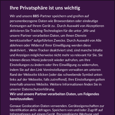
Ihre Privatsphäre ist uns wichtig
Wir und unsere
885
-Partner speichern und greifen auf
FRUIT MANIA RHFP
40 SEVENS DIAMOND TREASURES
personenbezogene Daten wie Browserdaten oder eindeutige
Kennungen auf Ihrem Gerät zu . Durch Auswahl von Akzeptieren
aktivieren Sie Tracking-Technologien für die unter „Wir und
unsere Partner verarbeiten Daten, um Ihnen Dienste
bereitzustellen“ aufgeführten Zwecke. Durch Auswahl von Alle
ablehnen oder Widerruf Ihrer Einwilligung werden diese
deaktiviert. . Wenn Tracker deaktiviert sind, sind manche Inhalte
und Anzeigen möglicherweise nicht mehr so ​​relevant für Sie. Sie
FANCY FRUITS ROAR
40 THIEVES
können dieses Menü jederzeit wieder aufrufen, um Ihre
Einstellungen zu ändern oder Ihre Einwilligung zu widerrufen,
indem Sie auf den Link Voreinstellungen verwalten am unteren
Rand der Webseite klicken [oder das schwebende Symbol unten
AGB
Datenschutz
Impressum
links auf der Webseite, falls zutreffend]. Ihre Einstellungen gelten
innerhalb unseres Website. Weitere Informationen finden Sie in
Unternehmensseite
FAQ
Glossar
unserer Datenschutzerklärung.
Wir und unsere Partner verarbeiten Daten, um Folgendes
Affiliate-Programm
Facebook
bereitzustellen:
Genaue Geolocation-Daten verwenden. Geräteeigenschaften zur
Widerruf einreichen
Identifikation aktiv abfragen. Speichern von und/oder Zugriff auf
Informationen auf einem Gerät. Personalisierte Werbung und