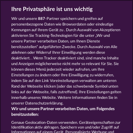
Ihre Privatsphäre ist uns wichtig
Wir und unsere
887
-Partner speichern und greifen auf
TOTAL ECLIPSE
BACK TO THE FRUITS
personenbezogene Daten wie Browserdaten oder eindeutige
Kennungen auf Ihrem Gerät zu . Durch Auswahl von Akzeptieren
aktivieren Sie Tracking-Technologien für die unter „Wir und
unsere Partner verarbeiten Daten, um Ihnen Dienste
bereitzustellen“ aufgeführten Zwecke. Durch Auswahl von Alle
ablehnen oder Widerruf Ihrer Einwilligung werden diese
deaktiviert. . Wenn Tracker deaktiviert sind, sind manche Inhalte
und Anzeigen möglicherweise nicht mehr so ​​relevant für Sie. Sie
MIGHTY 40
FRUIT LOVE
können dieses Menü jederzeit wieder aufrufen, um Ihre
Einstellungen zu ändern oder Ihre Einwilligung zu widerrufen,
indem Sie auf den Link Voreinstellungen verwalten am unteren
Rand der Webseite klicken [oder das schwebende Symbol unten
AGB
Datenschutz
Impressum
links auf der Webseite, falls zutreffend]. Ihre Einstellungen gelten
innerhalb unseres Website. Weitere Informationen finden Sie in
Unternehmensseite
FAQ
Glossar
unserer Datenschutzerklärung.
Wir und unsere Partner verarbeiten Daten, um Folgendes
Affiliate-Programm
Facebook
bereitzustellen:
Genaue Geolocation-Daten verwenden. Geräteeigenschaften zur
Widerruf einreichen
Identifikation aktiv abfragen. Speichern von und/oder Zugriff auf
Informationen auf einem Gerät. Personalisierte Werbung und