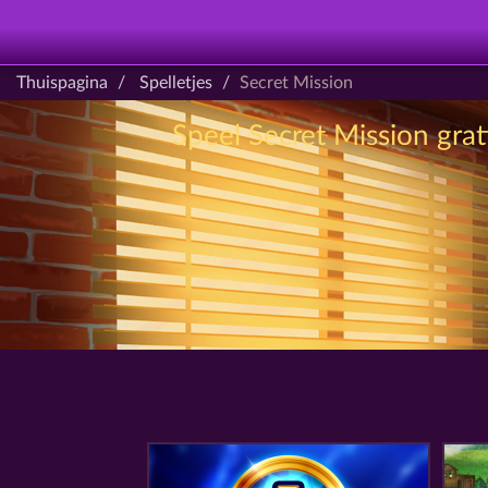
Thuispagina
Spelletjes
Secret Mission
Speel Secret Mission grat