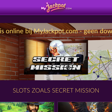
is online bij MyJackpot.com - geen dow
SLOTS ZOALS SECRET MISSION