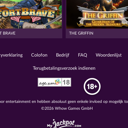
T BRAVE
THE GRIFFIN
cyverklaring
Colofon
Bedrijf
FAQ
Woordenlijst
Terugbetalingsverzoek indienen
voor entertainment en hebben absoluut geen enkele invloed op mogelijk t
©2026 Whow Games GmbH