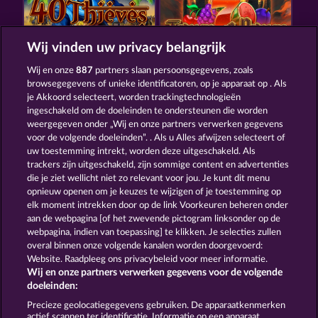
Wij vinden uw privacy belangrijk
40 THIEVES
TOWER OF POWER
Wij en onze
887
partners slaan persoonsgegevens, zoals
browsegegevens of unieke identificatoren, op je apparaat op . Als
je Akkoord selecteert, worden trackingtechnologieën
ingeschakeld om de doeleinden te ondersteunen die worden
weergegeven onder „Wij en onze partners verwerken gegevens
voor de volgende doeleinden”. . Als u Alles afwijzen selecteert of
uw toestemming intrekt, worden deze uitgeschakeld. Als
STICKY DIAMONDS
3 GOLDEN CHERRIES
trackers zijn uitgeschakeld, zijn sommige content en advertenties
die je ziet wellicht niet zo relevant voor jou. Je kunt dit menu
opnieuw openen om je keuzes te wijzigen of je toestemming op
elk moment intrekken door op de link Voorkeuren beheren onder
Algemene voorwaarden
Privacyverklaring
aan de webpagina [of het zwevende pictogram linksonder op de
webpagina, indien van toepassing] te klikken. Je selecties zullen
Colofon
Bedrijf
FAQ
Woordenlijst
overal binnen onze volgende kanalen worden doorgevoerd:
Website. Raadpleeg ons privacybeleid voor meer informatie.
Wij en onze partners verwerken gegevens voor de volgende
Partnerprogramma
Facebook
doeleinden:
Terugbetalingsverzoek indienen
Precieze geolocatiegegevens gebruiken. De apparaatkenmerken
actief scannen ter identificatie. Informatie op een apparaat