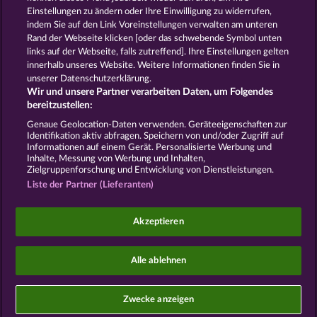
können ziemlich schnell sauer werden...
Einstellungen zu ändern oder Ihre Einwilligung zu widerrufen,
indem Sie auf den Link Voreinstellungen verwalten am unteren
Rand der Webseite klicken [oder das schwebende Symbol unten
AGB
Datenschutz
Impressum
links auf der Webseite, falls zutreffend]. Ihre Einstellungen gelten
innerhalb unseres Website. Weitere Informationen finden Sie in
Unternehmensseite
FAQ
Glossar
unserer Datenschutzerklärung.
Wir und unsere Partner verarbeiten Daten, um Folgendes
Affiliate-Programm
Facebook
bereitzustellen:
Genaue Geolocation-Daten verwenden. Geräteeigenschaften zur
Identifikation aktiv abfragen. Speichern von und/oder Zugriff auf
Widerruf einreichen
Informationen auf einem Gerät. Personalisierte Werbung und
Inhalte, Messung von Werbung und Inhalten,
Zielgruppenforschung und Entwicklung von Dienstleistungen.
Liste der Partner (Lieferanten)
Social Casino Spiele dienen der reinen Unterhaltung
Akzeptieren
und haben keinen Einfluss auf mögliche künftige
Erfolge bei Glücksspielen mit Geldeinsatz.
©2026 Whow Games GmbH
Alle ablehnen
Zwecke anzeigen