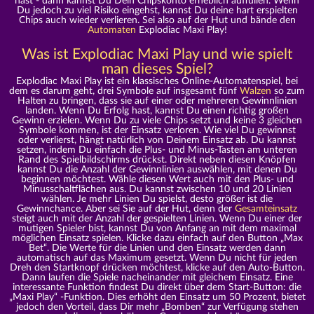
hast - dann kannst Du Dein Chipskonto erheblich auffüllen. Wenn
Du jedoch zu viel Risiko eingehst, kannst Du deine hart erspielten
Chips auch wieder verlieren. Sei also auf der Hut und bände den
Automaten
Explodiac Maxi Play!
Was ist Explodiac Maxi Play und wie spielt
man dieses Spiel?
Explodiac Maxi Play ist ein klassisches Online-Automatenspiel, bei
dem es darum geht, drei Symbole auf insgesamt fünf
Walzen
so zum
Halten zu bringen, dass sie auf einer oder mehreren Gewinnlinien
landen. Wenn Du Erfolg hast, kannst Du einen richtig großen
Gewinn erzielen. Wenn Du zu viele Chips setzt und keine 3 gleichen
Symbole kommen, ist der Einsatz verloren. Wie viel Du gewinnst
oder verlierst, hängt natürlich von Deinem Einsatz ab. Du kannst
setzen, indem Du einfach die Plus- und Minus-Tasten am unteren
Rand des Spielbildschirms drückst. Direkt neben diesen Knöpfen
kannst Du die Anzahl der Gewinnlinien auswählen, mit denen Du
beginnen möchtest. Wähle diesen Wert auch mit den Plus- und
Minusschaltflächen aus. Du kannst zwischen 10 und 20 Linien
wählen. Je mehr Linien Du spielst, desto größer ist die
Gewinnchance. Aber sei Sie auf der Hut, denn der
Gesamteinsatz
steigt auch mit der Anzahl der gespielten Linien. Wenn Du einer der
mutigen Spieler bist, kannst Du von Anfang an mit dem maximal
möglichen Einsatz spielen. Klicke dazu einfach auf den Button „Max
Bet“. Die Werte für die Linien und den Einsatz werden dann
automatisch auf das Maximum gesetzt. Wenn Du nicht für jeden
Dreh den Startknopf drücken möchtest, klicke auf den Auto-Button.
Dann laufen die Spiele nacheinander mit gleichem Einsatz. Eine
interessante Funktion findest Du direkt über dem Start-Button: die
„Maxi Play“ -Funktion. Dies erhöht den Einsatz um 50 Prozent, bietet
jedoch den Vorteil, dass Dir mehr „Bomben“ zur Verfügung stehen